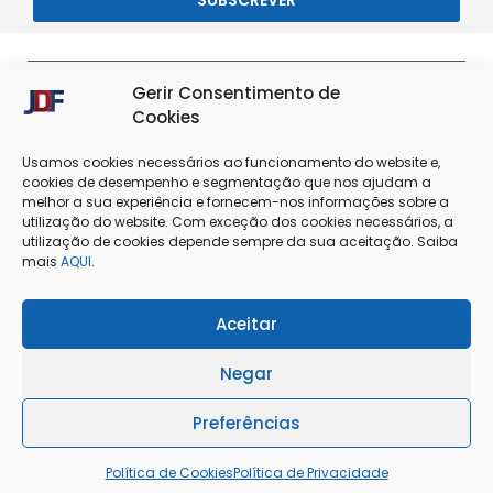
Entrar / Registar
Gerir Consentimento de
Cookies
Usamos cookies necessários ao funcionamento do website e,
cookies de desempenho e segmentação que nos ajudam a
melhor a sua experiência e fornecem-nos informações sobre a
utilização do website. Com exceção dos cookies necessários, a
utilização de cookies depende sempre da sua aceitação. Saiba
Termos & Condições
Política de Privacidade
mais
AQUI
.
Política de Cookies
Resolução de Conflitos
Aceitar
Livro de Reclamações
Negar
Preferências
@Copyright 2025 - J. Dias Ferreira Lda
Política de Cookies
Política de Privacidade