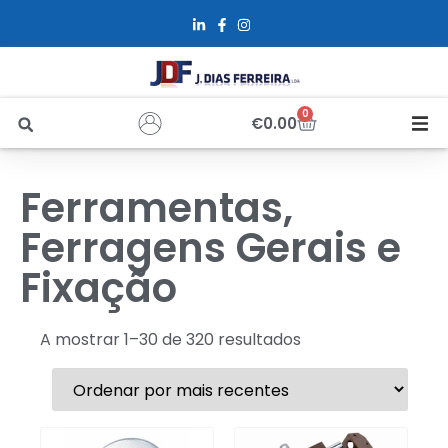
0
€
0.00
Início
Ferramentas,
Sobre Nós
Ferragens Gerais e
Fixação
Loja
Alfus
A mostrar 1–30 de 320 resultados
Recrutamento
Contactos