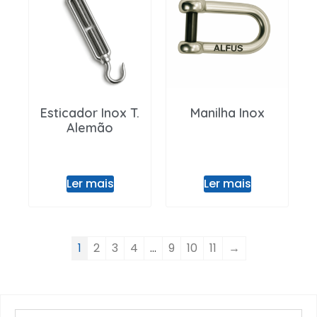
Esticador Inox T.
Manilha Inox
Alemão
Ler mais
Ler mais
1
2
3
4
…
9
10
11
→