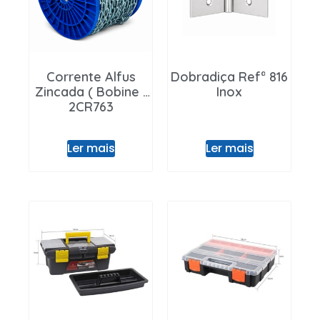
Corrente Alfus
Dobradiça Refª 816
Zincada ( Bobine )
Inox
2CR763
Ler mais
Ler mais