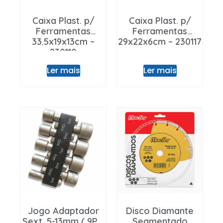
Caixa Plast. p/
Caixa Plast. p/
Ferramentas
Ferramentas
33.5x19x13cm –
29x22x6cm – 230117
230110
Ler mais
Ler mais
Jogo Adaptador
Disco Diamante
Sext. 5-13mm ( 9PÇ
Segmentado