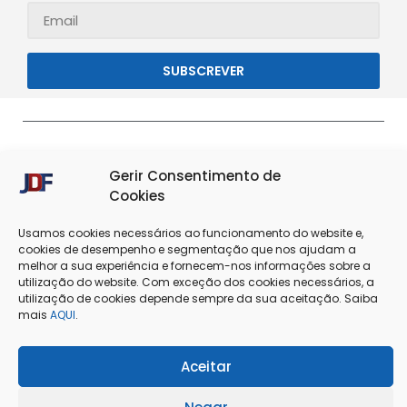
SUBSCREVER
Gerir Consentimento de
Cookies
Usamos cookies necessários ao funcionamento do website e,
cookies de desempenho e segmentação que nos ajudam a
melhor a sua experiência e fornecem-nos informações sobre a
Termos & Condições
Política de Privacidade
utilização do website. Com exceção dos cookies necessários, a
utilização de cookies depende sempre da sua aceitação. Saiba
mais
AQUI
.
Política de Cookies
Resolução de Conflitos
Livro de Reclamações
Aceitar