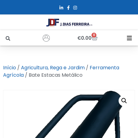
0
€
0.00
Início
Início
/
Agricultura, Rega e Jardim
/
Ferramenta
Sobre Nós
Agrícola
/ Bate Estacas Metálico
Loja
Alfus
Recrutamento
Contactos