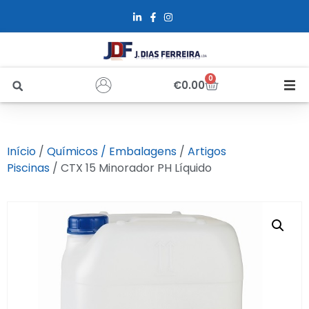
0
€
0.00
Início
Início
/
Químicos / Embalagens
/
Artigos
Sobre Nós
Piscinas
/ CTX 15 Minorador PH Líquido
Loja
Alfus
Recrutamento
Contactos