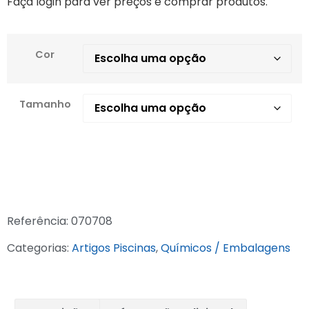
Faça login para ver preços e comprar produtos.
Cor
Tamanho
Referência:
070708
Categorias:
Artigos Piscinas
,
Químicos / Embalagens