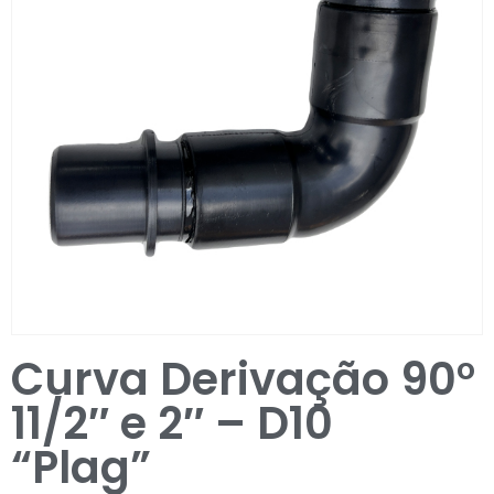
Entrar / Registar
Curva Derivação 90°
11/2″ e 2″ – D10
“Plag”