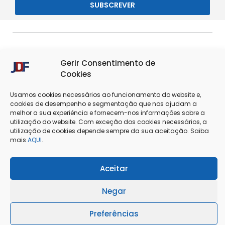
SUBSCREVER
Gerir Consentimento de
Cookies
Usamos cookies necessários ao funcionamento do website e,
cookies de desempenho e segmentação que nos ajudam a
melhor a sua experiência e fornecem-nos informações sobre a
Termos & Condições
Política de Privacidade
utilização do website. Com exceção dos cookies necessários, a
utilização de cookies depende sempre da sua aceitação. Saiba
mais
AQUI
.
Política de Cookies
Resolução de Conflitos
Livro de Reclamações
Aceitar
Negar
@Copyright 2025 - J. Dias Ferreira Lda
Preferências