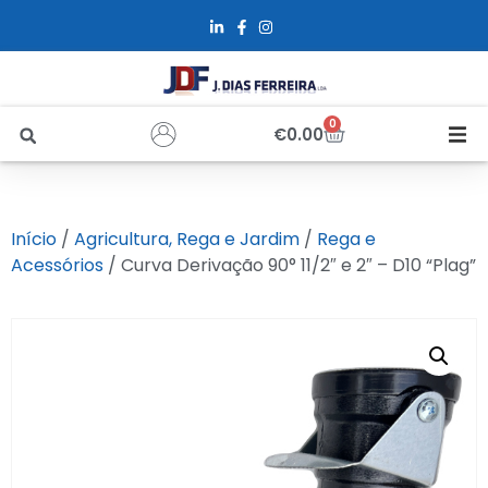
0
€
0.00
Início
Início
/
Agricultura, Rega e Jardim
/
Rega e
Sobre Nós
Acessórios
/ Curva Derivação 90° 11/2″ e 2″ – D10 “Plag”
Loja
Alfus
Recrutamento
Contactos