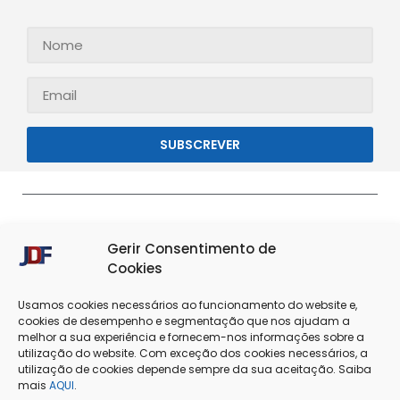
SUBSCREVER
Gerir Consentimento de
Cookies
Usamos cookies necessários ao funcionamento do website e,
cookies de desempenho e segmentação que nos ajudam a
melhor a sua experiência e fornecem-nos informações sobre a
Termos & Condições
Política de Privacidade
utilização do website. Com exceção dos cookies necessários, a
utilização de cookies depende sempre da sua aceitação. Saiba
mais
AQUI
.
Política de Cookies
Resolução de Conflitos