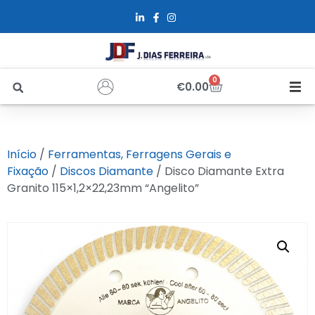
0
€
0.00
Início
Início
/
Ferramentas, Ferragens Gerais e
Sobre Nós
Fixação
/
Discos Diamante
/ Disco Diamante Extra
Granito 115×1,2×22,23mm “Angelito”
Loja
Alfus
Recrutamento
Contactos