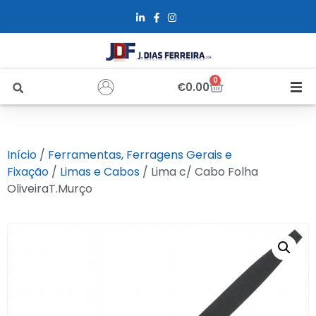
0
€
0.00
Início
Início
/
Ferramentas, Ferragens Gerais e
Sobre Nós
Fixação
/
Limas e Cabos
/ Lima c/ Cabo Folha
OliveiraT.Murço
Loja
Alfus
Recrutamento
Contactos