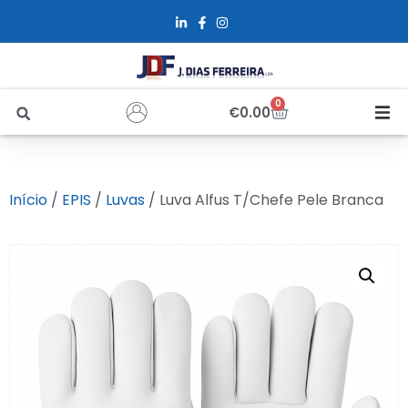
0
€
0.00
Início
Início
/
EPIS
/
Luvas
/ Luva Alfus T/Chefe Pele Branca
Sobre Nós
Loja
Alfus
Recrutamento
Contactos