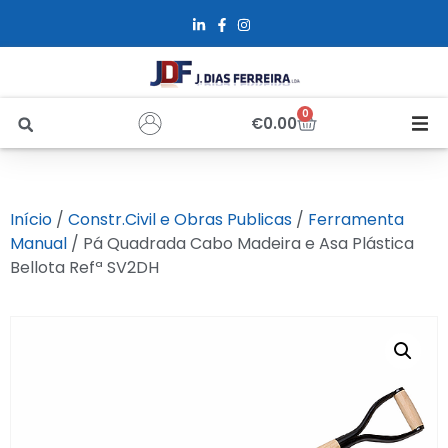
0
€
0.00
Início
Início
/
Constr.Civil e Obras Publicas
/
Ferramenta
Sobre Nós
Manual
/ Pá Quadrada Cabo Madeira e Asa Plástica
Bellota Refª SV2DH
Loja
Alfus
Recrutamento
Contactos