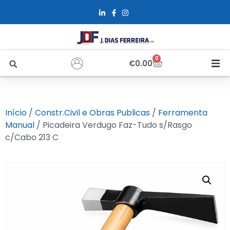
0
€
0.00
Início
Início
/
Constr.Civil e Obras Publicas
/
Ferramenta
Sobre Nós
Manual
/ Picadeira Verdugo Faz-Tudo s/Rasgo
c/Cabo 213 C
Loja
Alfus
Recrutamento
Contactos