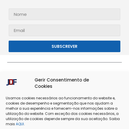
SUBSCREVER
Gerir Consentimento de
Cookies
Usamos cookies necessários ao funcionamento do website e,
cookies de desempenho e segmentação que nos ajudam a
melhor a sua experiência e fornecem-nos informações sobre a
Termos & Condições
Política de Privacidade
utilização do website. Com exceção dos cookies necessários, a
utilização de cookies depende sempre da sua aceitação. Saiba
mais
AQUI
.
Política de Cookies
Resolução de Conflitos