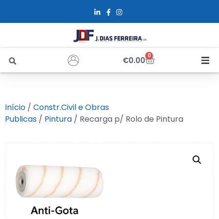
0
€
0.00
Início
Início
/
Constr.Civil e Obras
Sobre Nós
Publicas
/
Pintura
/ Recarga p/ Rolo de Pintura
Loja
Alfus
Recrutamento
Contactos