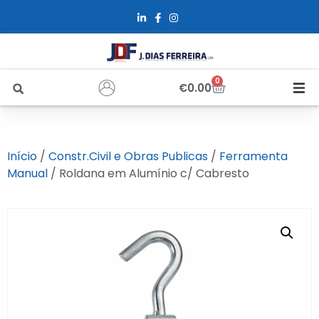
0
€
0.00
Início
Início
/
Constr.Civil e Obras Publicas
/
Ferramenta
Sobre Nós
Manual
/ Roldana em Alumínio c/ Cabresto
Loja
Alfus
Recrutamento
Contactos