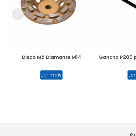
Disco Mó Diamante M14
Gancho P200 p/
Ler mais
Ler
S