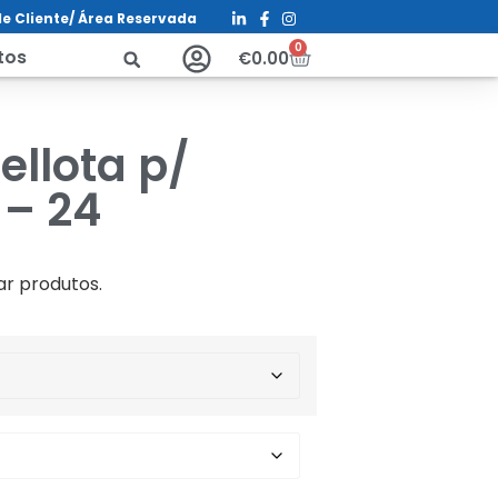
e Cliente/ Á
rea Reservada
0
tos
€
0.00
ellota p/
 – 24
ar produtos.