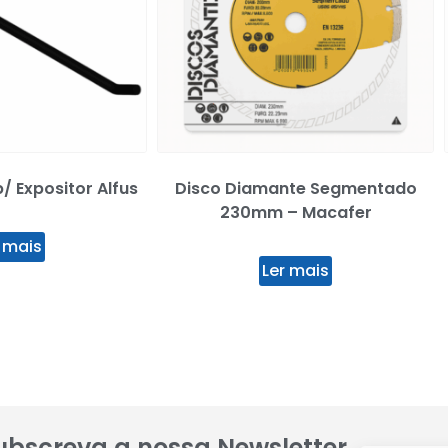
 Expositor Alfus
Disco Diamante Segmentado
230mm – Macafer
 mais
Ler mais
ubscreva a nossa Newsletter