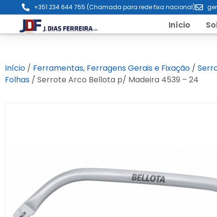
+351 234 644 755 (Chamada para rede fixa nacional)
ger
Início
So
Início
/
Ferramentas, Ferragens Gerais e Fixação
/
Serr
Folhas
/ Serrote Arco Bellota p/ Madeira 4539 – 24