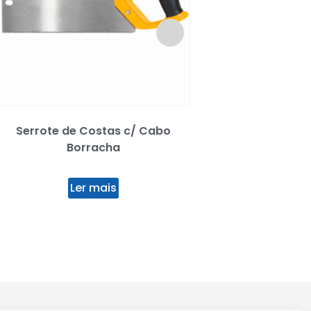
Serrote de Costas c/ Cabo
Chave Tubul
Borracha
Ler mai
Ler mais