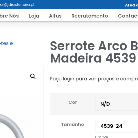
al@jdiasferreira.pt
Área d
bre Nós
Loja
Alfus
Recrutamento
Contac
Serrote Arco B
otes e
Madeira 4539
Faça login para ver preços e compr
Cor
Tamanho
Limpar