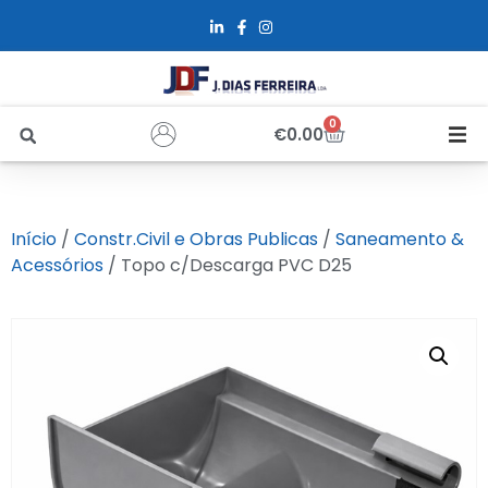
0
€
0.00
Início
Início
/
Constr.Civil e Obras Publicas
/
Saneamento &
Sobre Nós
Acessórios
/ Topo c/Descarga PVC D25
Loja
Alfus
Recrutamento
Contactos