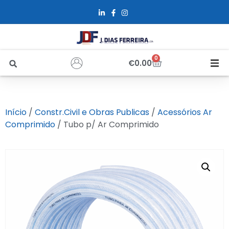
0
€
0.00
Início
Início
/
Constr.Civil e Obras Publicas
/
Acessórios Ar
Sobre Nós
Comprimido
/ Tubo p/ Ar Comprimido
Loja
Alfus
Recrutamento
Contactos