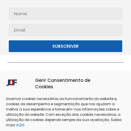
SUBSCREVER
Gerir Consentimento de
Cookies
Usamos cookies necessários ao funcionamento do website e,
cookies de desempenho e segmentação que nos ajudam a
melhor a sua experiência e fornecem-nos informações sobre a
Termos & Condições
Política de Privacidade
utilização do website. Com exceção dos cookies necessários, a
utilização de cookies depende sempre da sua aceitação. Saiba
Política de Cookies
Resolução de Conflitos
mais
AQUI
.