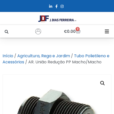
0
€
0.00
Início
Início
/
Agricultura, Rega e Jardim
/
Tubo Polietileno e
Sobre Nós
Acessórios
/ AR. União Redução PP Macho/Macho
Loja
Alfus
Recrutamento
Contactos