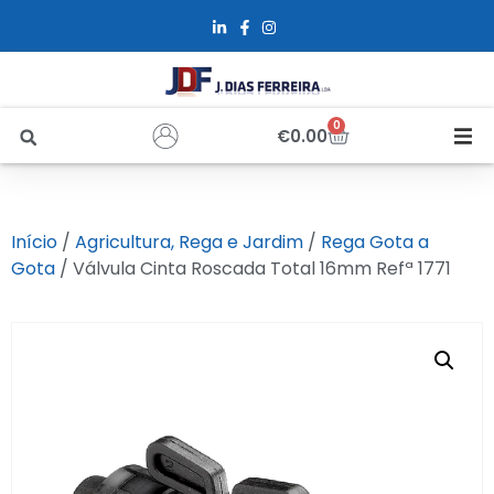
0
€
0.00
Início
Início
/
Agricultura, Rega e Jardim
/
Rega Gota a
Sobre Nós
Gota
/ Válvula Cinta Roscada Total 16mm Refª 1771
Loja
Alfus
Recrutamento
Contactos