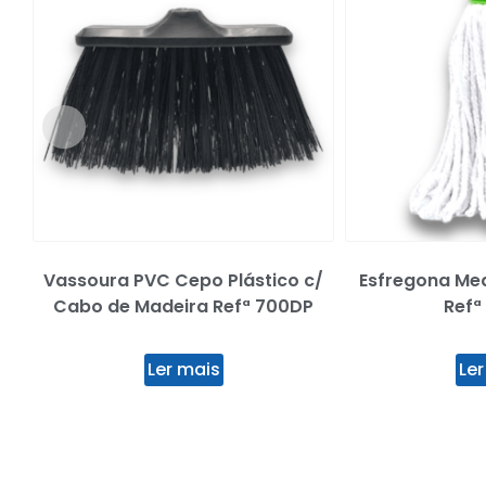
Vassoura PVC Cepo Plástico c/
Esfregona Me
Cabo de Madeira Refª 700DP
Refª
Ler mais
Ler