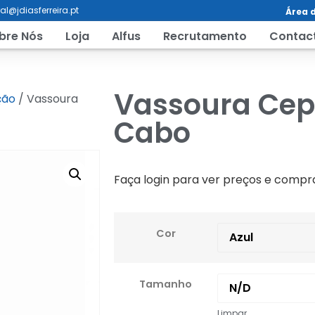
al@jdiasferreira.pt
Área d
bre Nós
Loja
Alfus
Recrutamento
Contac
Vassoura Cepo
ção
/ Vassoura
Cabo
Faça login para ver preços e compr
Cor
Tamanho
Limpar