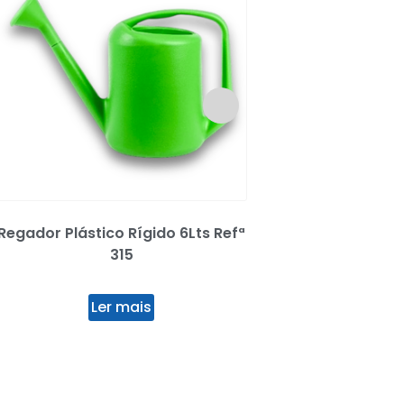
Regador Plástico Rígido 6Lts Refª
Mola Plástica Ríg
315
Ler mai
Ler mais