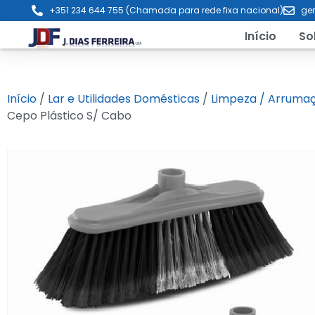
+351 234 644 755 (Chamada para rede fixa nacional)
ger
Início
So
Início
/
Lar e Utilidades Domésticas
/
Limpeza / Arruma
Cepo Plástico S/ Cabo