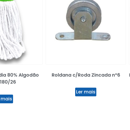
dia 80% Algodão
Roldana c/Roda Zincada nº6
 180/26
Ler mais
 mais