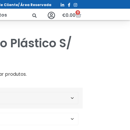
e Cliente/ Á
rea Reservada
0
tos
€
0.00
 Plástico S/
ar produtos.