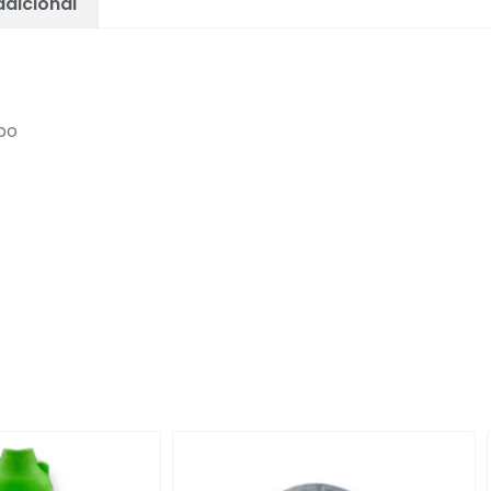
dicional
bo