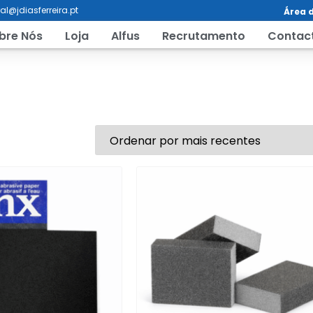
al@jdiasferreira.pt
Área d
bre Nós
Loja
Alfus
Recrutamento
Contac