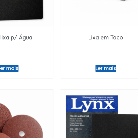
 lixa p/ Água
Lixa em Taco
Ler mais
Ler mais