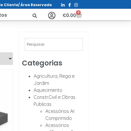
e Cliente/ Á
rea Reservada
0
tos
€
0.00
Categorias
Agricultura, Rega e
Jardim
Aquecimento
Constr.Civil e Obras
Publicas
Acessórios Ar
Comprimido
Acessórios