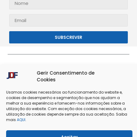
SUBSCREVER
Gerir Consentimento de
Cookies
Usamos cookies necessários ao funcionamento do website e,
cookies de desempenho e segmentação que nos ajudam a
melhor a sua experiência e fornecem-nos informações sobre a
Termos & Condições
Política de Privacidade
utilização do website. Com exceção dos cookies necessários, a
utilização de cookies depende sempre da sua aceitação. Saiba
mais
AQUI
.
Política de Cookies
Resolução de Conflitos
Livro de Reclamações