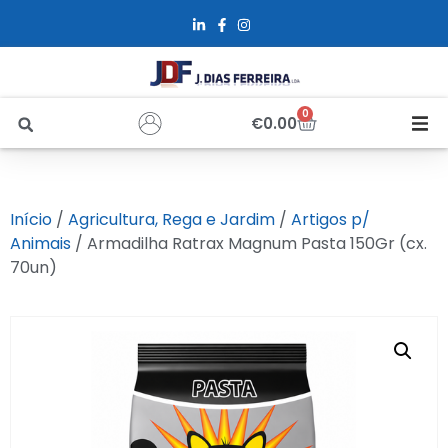
0
€
0.00
Início
Início
/
Agricultura, Rega e Jardim
/
Artigos p/
Sobre Nós
Animais
/ Armadilha Ratrax Magnum Pasta 150Gr (cx.
70un)
Loja
Alfus
Recrutamento
Contactos