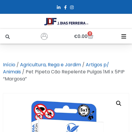
0
€
0.00
Início
Início
/
Agricultura, Rega e Jardim
/
Artigos p/
Sobre Nós
Animais
/ Pet Pipeta Cão Repelente Pulgas 1Ml x 5PIP
“Margosa”
Loja
Alfus
Recrutamento
Contactos