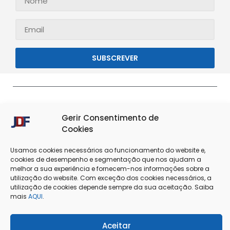
SUBSCREVER
Gerir Consentimento de
Cookies
Usamos cookies necessários ao funcionamento do website e,
cookies de desempenho e segmentação que nos ajudam a
melhor a sua experiência e fornecem-nos informações sobre a
Termos & Condições
Política de Privacidade
utilização do website. Com exceção dos cookies necessários, a
utilização de cookies depende sempre da sua aceitação. Saiba
Política de Cookies
Resolução de Conflitos
mais
AQUI
.
Livro de Reclamações
Aceitar