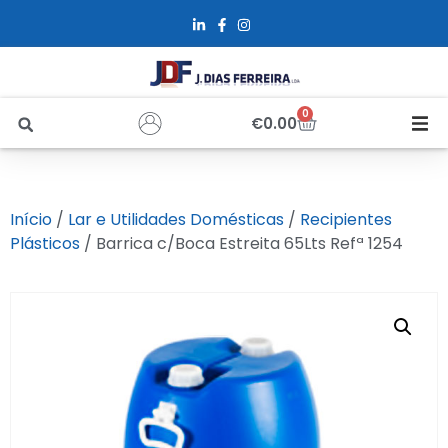
0
€
0.00
Início
Início
/
Lar e Utilidades Domésticas
/
Recipientes
Sobre Nós
Plásticos
/ Barrica c/Boca Estreita 65Lts Refª 1254
Loja
Alfus
Recrutamento
Contactos