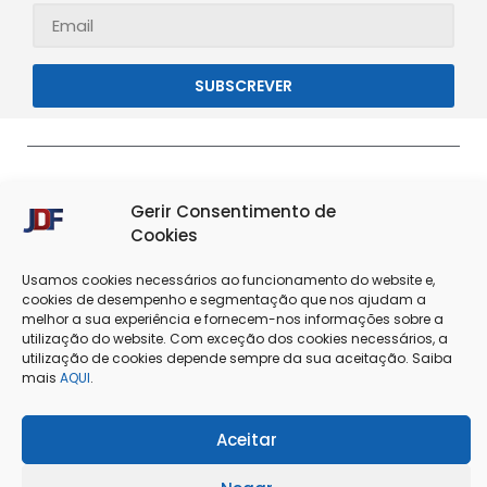
SUBSCREVER
Gerir Consentimento de
Cookies
Usamos cookies necessários ao funcionamento do website e,
cookies de desempenho e segmentação que nos ajudam a
melhor a sua experiência e fornecem-nos informações sobre a
Termos & Condições
Política de Privacidade
utilização do website. Com exceção dos cookies necessários, a
utilização de cookies depende sempre da sua aceitação. Saiba
mais
AQUI
.
Política de Cookies
Resolução de Conflitos
Livro de Reclamações
Aceitar