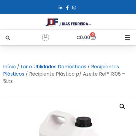
0
€
0.00
Início
Início
/
Lar e Utilidades Domésticas
/
Recipientes
Sobre Nós
Plásticos
/ Recipiente Plástico p/ Azeite Refª 1308 –
5Lts
Loja
Alfus
Recrutamento
Contactos