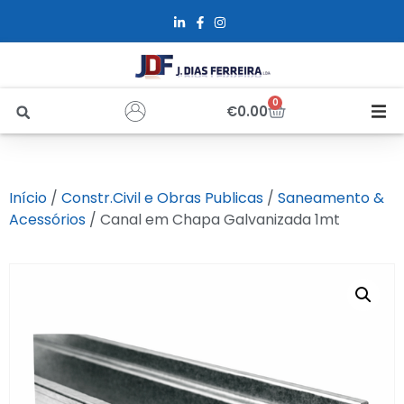
0
€
0.00
Início
Início
/
Constr.Civil e Obras Publicas
/
Saneamento &
Sobre Nós
Acessórios
/ Canal em Chapa Galvanizada 1mt
Loja
Alfus
Recrutamento
Contactos