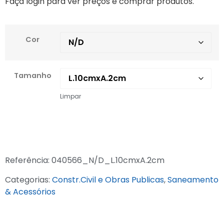
Faça login para ver preços e comprar produtos.
Cor
Tamanho
Limpar
Referência:
040566_N/D_L.10cmxA.2cm
Categorias:
Constr.Civil e Obras Publicas
,
Saneamento
& Acessórios