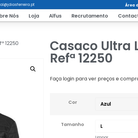
al@jdiasferreira.pt
Área d
bre Nós
Loja
Alfus
Recrutamento
Contac
Casaco Ultra 
fª 12250
Refª 12250
Faça login para ver preços e compr
Cor
Tamanho
Limpar