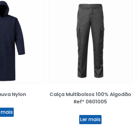
uva Nylon
Calça Multibolsos 100% Algodão
Refº 0601005
 mais
Ler mais