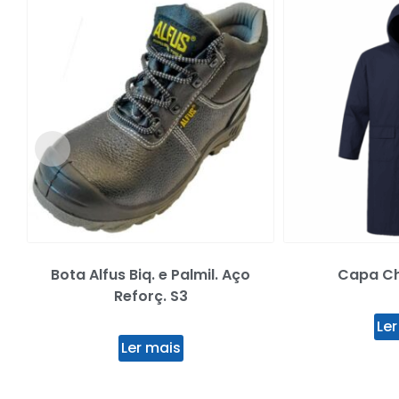
Bota Alfus Biq. e Palmil. Aço
Capa Ch
Reforç. S3
Ler
Ler mais