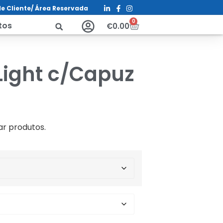
e Cliente/ Á
rea Reservada
0
tos
€
0.00
Light c/Capuz
ar produtos.