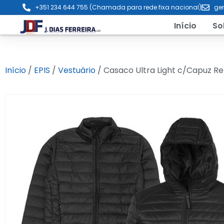
+351 234 644 755 (Chamada para rede fixa nacional)
ger
Início
So
Início
/
EPIS
/
Vestuário
/ Casaco Ultra Light c/Capuz Re