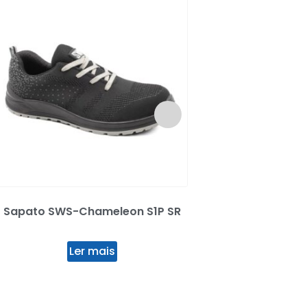
Sapato SWS-Chameleon S1P SR
Parka Impremeável
12008
Ler mais
Ler mai