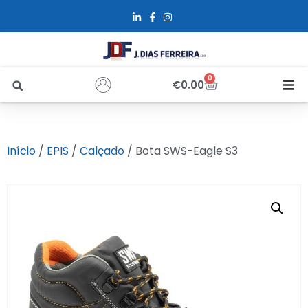
0
€
0.00
Início
Início
/
EPIS
/
Calçado
/ Bota SWS-Eagle S3
Sobre Nós
Loja
Alfus
Recrutamento
Contactos