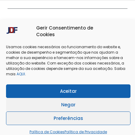
Gerir Consentimento de
Cookies
Usamos cookies necessários ao funcionamento do website e,
cookies de desempenho e segmentação que nos ajudam a
melhor a sua experiência e fornecem-nos informações sobre a
Termos & Condições
Política de Privacidade
utilização do website. Com exceção dos cookies necessários, a
utilização de cookies depende sempre da sua aceitação. Saiba
Política de Cookies
Resolução de Conflitos
mais
AQUI
.
Livro de Reclamações
Aceitar
Negar
@Copyright 2025 - J. Dias Ferreira Lda
Preferências
Política de Cookies
Política de Privacidade