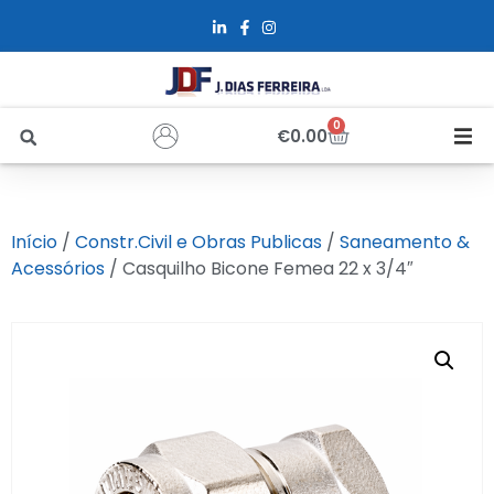
0
€
0.00
Início
Início
/
Constr.Civil e Obras Publicas
/
Saneamento &
Sobre Nós
Acessórios
/ Casquilho Bicone Femea 22 x 3/4″
Loja
Alfus
Recrutamento
Contactos