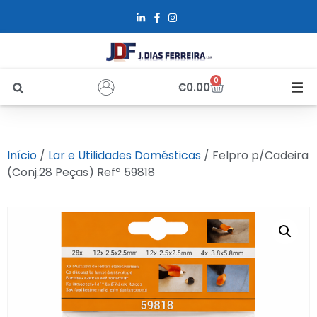
0
€
0.00
Início
Início
/
Lar e Utilidades Domésticas
/ Felpro p/Cadeira
Sobre Nós
(Conj.28 Peças) Refª 59818
Loja
Alfus
Recrutamento
Contactos