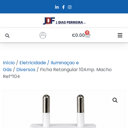
0
€
0.00
Início
Início
/
Eletricidade / Iluminaçao e
Sobre Nós
Gás
/
Diversos
/ Ficha Retangular 10Amp. Macho
Refª104
Loja
Alfus
Recrutamento
Contactos