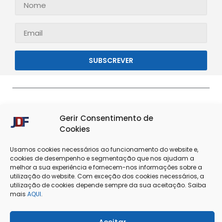
SUBSCREVER
Gerir Consentimento de
Cookies
Usamos cookies necessários ao funcionamento do website e,
cookies de desempenho e segmentação que nos ajudam a
melhor a sua experiência e fornecem-nos informações sobre a
Termos & Condições
Política de Privacidade
utilização do website. Com exceção dos cookies necessários, a
utilização de cookies depende sempre da sua aceitação. Saiba
mais
AQUI
.
Política de Cookies
Resolução de Conflitos
Livro de Reclamações