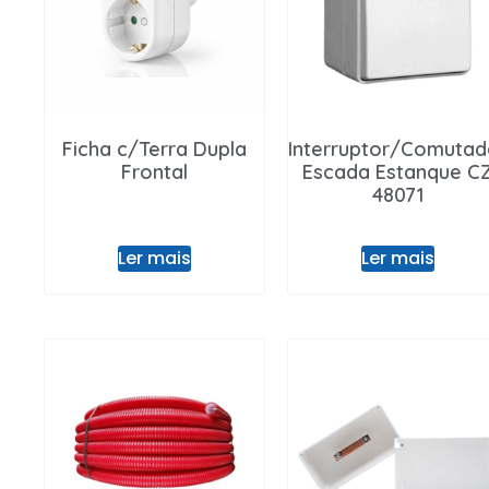
Entrar / Registar
Ficha c/Terra Dupla
Interruptor/Comutad
Frontal
Escada Estanque C
48071
Ler mais
Ler mais