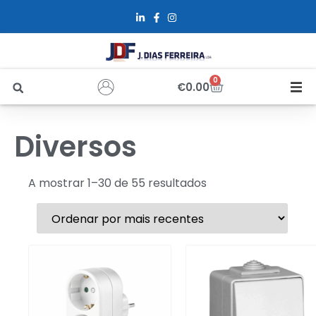
0
€
0.00
Início
Diversos
Sobre Nós
A mostrar 1–30 de 55 resultados
Loja
Alfus
Recrutamento
Contactos