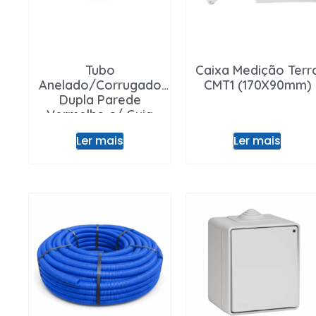
Tubo
Caixa Medição Terr
Anelado/Corrugado
CMT1 (170X90mm)
Dupla Parede
Vermelho c/ Guia
Ler mais
Ler mais