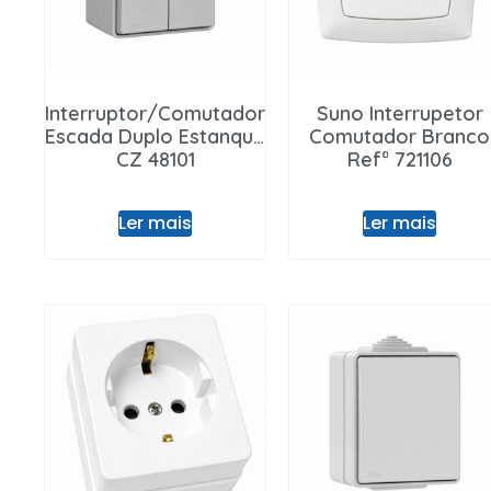
Interruptor/Comutador
Suno Interrupetor
Escada Duplo Estanque
Comutador Branco
CZ 48101
Refª 721106
Ler mais
Ler mais