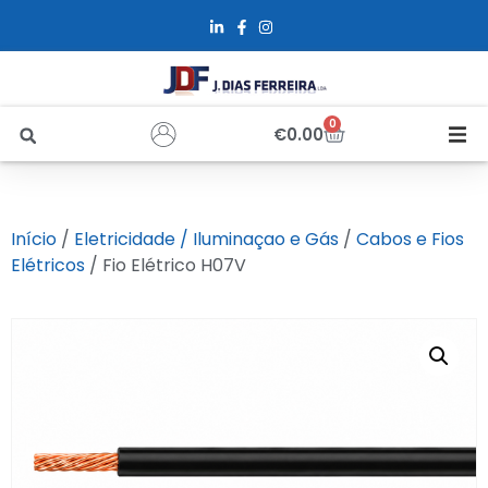
0
€
0.00
Início
Início
/
Eletricidade / Iluminaçao e Gás
/
Cabos e Fios
Sobre Nós
Elétricos
/ Fio Elétrico H07V
Loja
Alfus
Recrutamento
Contactos