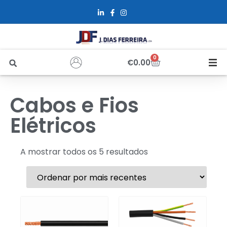
0
€
0.00
Início
Cabos e Fios
Sobre Nós
Elétricos
Loja
A mostrar todos os 5 resultados
Alfus
Recrutamento
Contactos