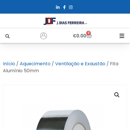
0
€
0.00
Início
Início
/
Aquecimento
/
Ventilação e Exaustão
/ Fita
Sobre Nós
Alumínio 50mm
Loja
Alfus
Recrutamento
Contactos