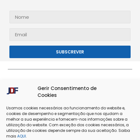
SUBSCREVER
Gerir Consentimento de
Cookies
Usamos cookies necessários ao funcionamento do website e,
cookies de desempenho e segmentação que nos ajudam a
melhor a sua experiência e fornecem-nos informações sobre a
Termos & Condições
Política de Privacidade
utilização do website. Com exceção dos cookies necessários, a
utilização de cookies depende sempre da sua aceitação. Saiba
Política de Cookies
Resolução de Conflitos
mais
AQUI
.