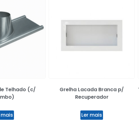
e Telhado (c/
Grelha Lacada Branca p/
umbo)
Recuperador
 mais
Ler mais