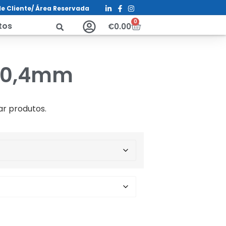
e Cliente/ Á
rea Reservada
0
tos
€
0.00
x 0,4mm
ar produtos.