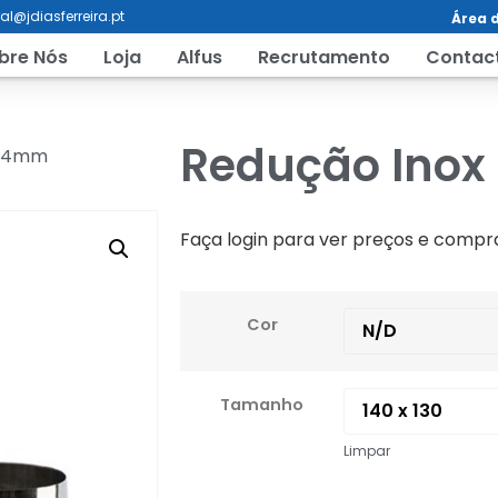
al@jdiasferreira.pt
Área d
bre Nós
Loja
Alfus
Recrutamento
Contac
Redução Ino
0,4mm
Faça login para ver preços e compr
Cor
Tamanho
Limpar