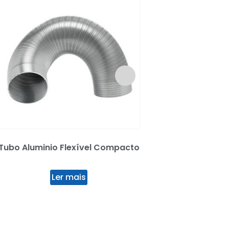
Tubo Aluminio Flexível Compacto
Tê Inox s/Tampo 
Ler mais
Ler mai