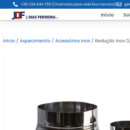
+351 234 644 755 (Chamada para rede fixa nacional)
ger
Início
So
Início
/
Aquecimento
/
Acessórios Inox
/ Redução Inox 