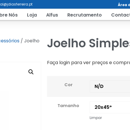
al@jdiasferreira.pt
Área d
bre Nós
Loja
Alfus
Recrutamento
Contac
Joelho Simple
essórios
/ Joelho
Faça login para ver preços e compr
Cor
Tamanho
Limpar