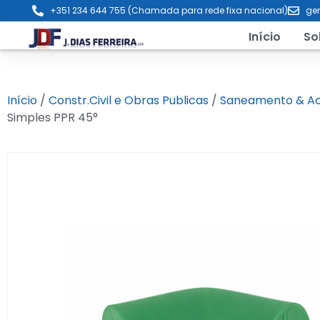
+351 234 644 755 (Chamada para rede fixa nacional)
ger
Início
So
Início
/
Constr.Civil e Obras Publicas
/
Saneamento & Ac
Simples PPR 45°