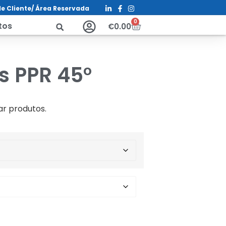
e Cliente/ Á
rea Reservada
0
tos
€
0.00
s PPR 45°
ar produtos.