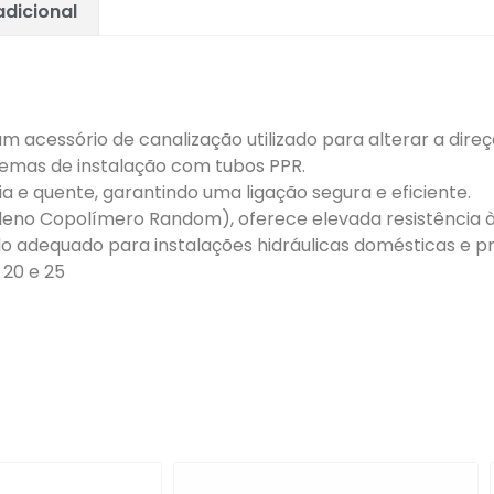
dicional
m acessório de canalização utilizado para alterar a dire
emas de instalação com tubos PPR.
ria e quente, garantindo uma ligação segura e eficiente.
ileno Copolímero Random), oferece elevada resistência à
 adequado para instalações hidráulicas domésticas e pro
 20 e 25