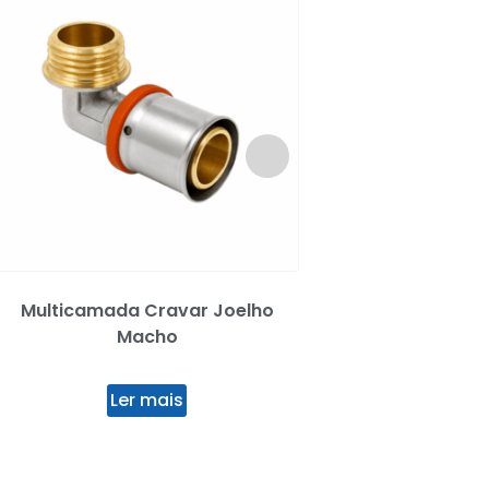
Multicamada Cravar Joelho
Cal. Suporte p/Calei
Macho
F.Zinc. Rect.
Ler mais
Ler mai