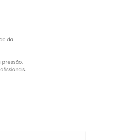
ção da
 pressão,
fissionais.