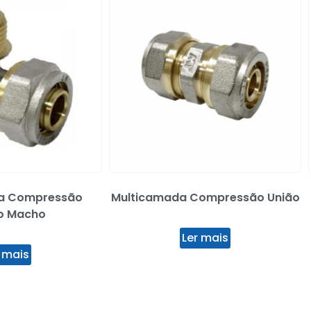
a Compressão
Multicamada Compressão União
o Macho
Ler mais
 mais