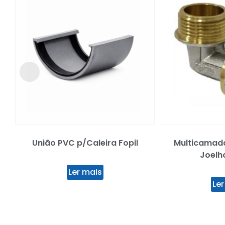
União PVC p/Caleira Fopil
Multicamad
Joelh
Ler mais
Ler