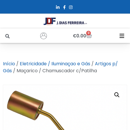
0
€
0.00
Início
Início
/
Eletricidade / Iluminaçao e Gás
/
Artigos p/
Sobre Nós
Gás
/ Maçarico / Chamuscador c/Patilha
Loja
Alfus
Recrutamento
Contactos