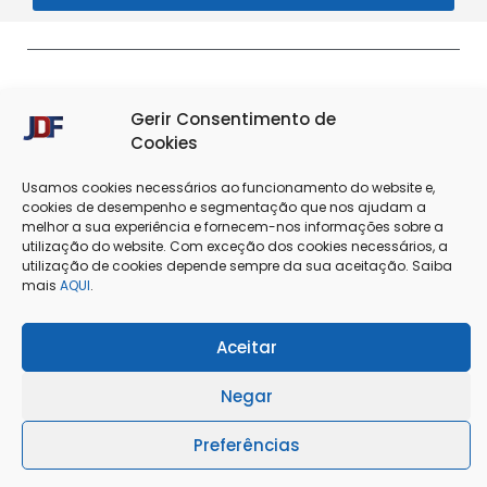
Gerir Consentimento de
Cookies
Usamos cookies necessários ao funcionamento do website e,
cookies de desempenho e segmentação que nos ajudam a
melhor a sua experiência e fornecem-nos informações sobre a
Termos & Condições
Política de Privacidade
utilização do website. Com exceção dos cookies necessários, a
utilização de cookies depende sempre da sua aceitação. Saiba
Política de Cookies
Resolução de Conflitos
mais
AQUI
.
Livro de Reclamações
Aceitar
Negar
@Copyright 2025 - J. Dias Ferreira Lda
Preferências