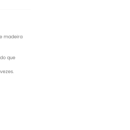
de madeira
ido que
vezes.