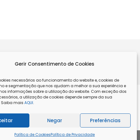
Gerir Consentimento de Cookies
REVER
kies necessários ao funcionamento do website e, cookies de
o e segmentação que nos ajudam a melhor a sua experiência e
os informações sobre a utilização do website. Com exceção dos
cessários, a utilização de cookies depende sempre da sua
. Saiba mais
AQUI
.
litos
Livro de Reclamações
ceitar
Negar
Preferências
Política de Cookies
Política de Privacidade