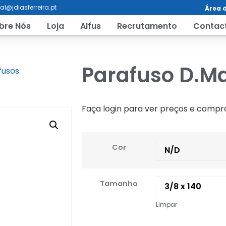
al@jdiasferreira.pt
Área d
bre Nós
Loja
Alfus
Recrutamento
Contac
Parafuso D.Ma
fusos
Faça login para ver preços e compr
Cor
Tamanho
Limpar