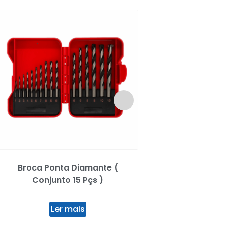
Broca Ponta Diamante (
Turquês Russa Bell
Conjunto 15 Pçs )
– 250
Ler mais
Ler mai