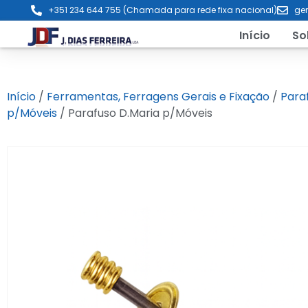
+351 234 644 755 (Chamada para rede fixa nacional)
ger
Início
So
Início
/
Ferramentas, Ferragens Gerais e Fixação
/
Para
p/Móveis
/ Parafuso D.Maria p/Móveis