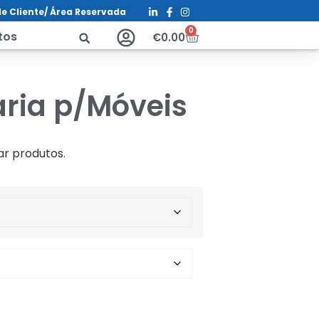
e Cliente/ Á
rea Reservada
0
tos
€
0.00
ria p/Móveis
ar produtos.