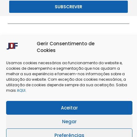
SUBSCREVER
Gerir Consentimento de
Cookies
Usamos cookies necessários ao funcionamento do website e,
cookies de desempenho e segmentação que nos ajudam a
melhor a sua experiência e fornecem-nos informações sobre a
Termos & Condições
Política de Privacidade
utilização do website. Com exceção dos cookies necessários, a
utilização de cookies depende sempre da sua aceitação. Saiba
Política de Cookies
Resolução de Conflitos
mais
AQUI
.
Livro de Reclamações
Aceitar
Negar
@Copyright 2025 - J. Dias Ferreira Lda
Preferências