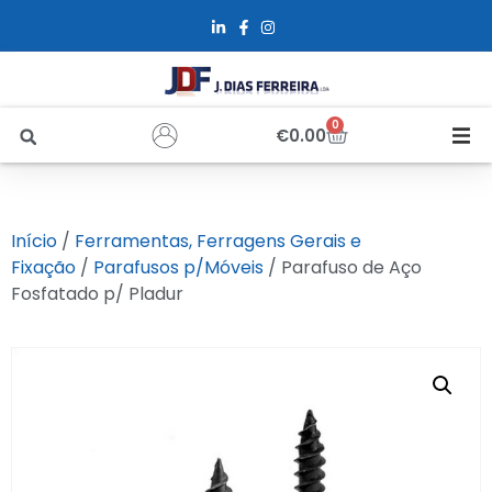
0
€
0.00
Início
Início
/
Ferramentas, Ferragens Gerais e
Sobre Nós
Fixação
/
Parafusos p/Móveis
/ Parafuso de Aço
Fosfatado p/ Pladur
Loja
Alfus
Recrutamento
Contactos