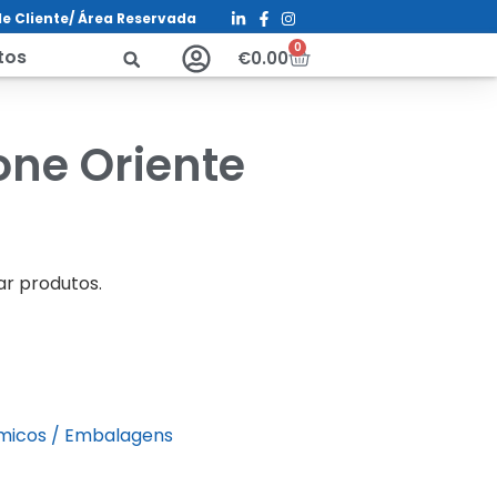
e Cliente/ Á
rea Reservada
0
tos
€
0.00
cone Oriente
ar produtos.
micos / Embalagens