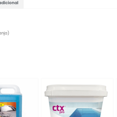
dicional
anja)