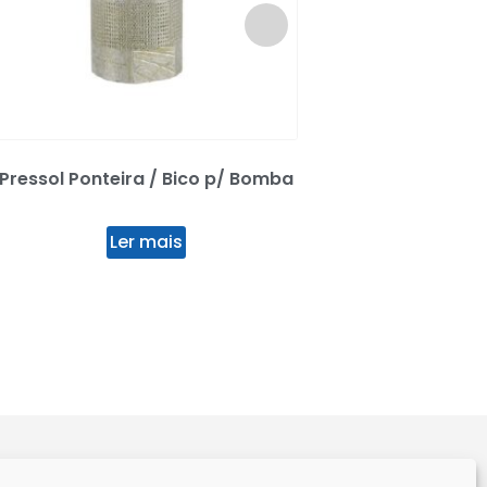
Pressol Ponteira / Bico p/ Bomba
Aquasphere PH 
Ler mais
Ler mai