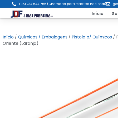
+351 234 644 755 (Chamada para rede fixa nacional)
ger
Início
So
Início
/
Químicos / Embalagens
/
Pistola p/ Químicos
/ P
Oriente (Laranja)