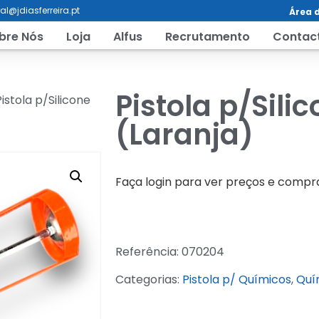
al@jdiasferreira.pt
Área d
bre Nós
Loja
Alfus
Recrutamento
Contac
Pistola p/Sili
istola p/Silicone
(Laranja)
Faça login para ver preços e compr
Referência:
070204
Categorias:
Pistola p/ Químicos
,
Quí