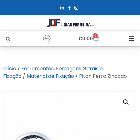
0
€
0.00
Início
Início
/
Ferramentas, Ferragens Gerais e
Sobre Nós
Fixação
/
Material de Fixação
/ Piton Ferro Zincado
Loja
Alfus
Recrutamento
Contactos