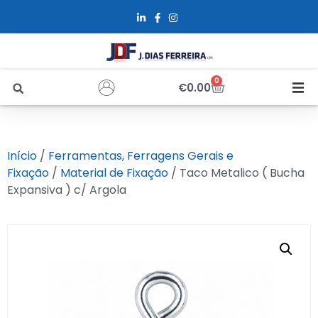
0
€
0.00
Início
Início
/
Ferramentas, Ferragens Gerais e
Sobre Nós
Fixação
/
Material de Fixação
/ Taco Metalico ( Bucha
Expansiva ) c/ Argola
Loja
Alfus
Recrutamento
Contactos