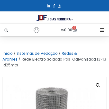
0
€
0.00
Início
Início
/
Sistemas de Vedação
/
Redes &
Sobre Nós
Arames
/ Rede Electro Soldada Pós-Galvanizada 13×13
Rl25mts
Loja
Alfus
Recrutamento
Contactos