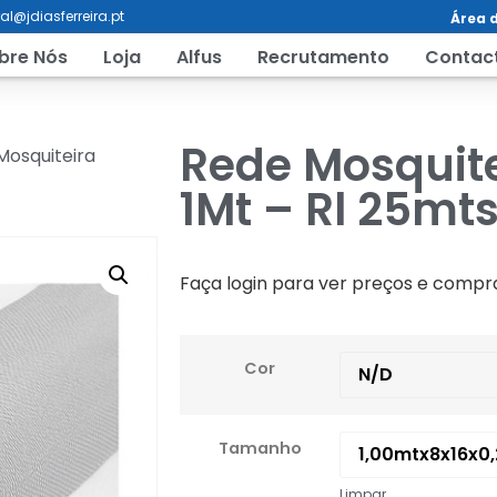
al@jdiasferreira.pt
Área d
bre Nós
Loja
Alfus
Recrutamento
Contac
Rede Mosquit
Mosquiteira
1Mt – Rl 25mt
Faça login para ver preços e compr
Cor
Tamanho
Limpar