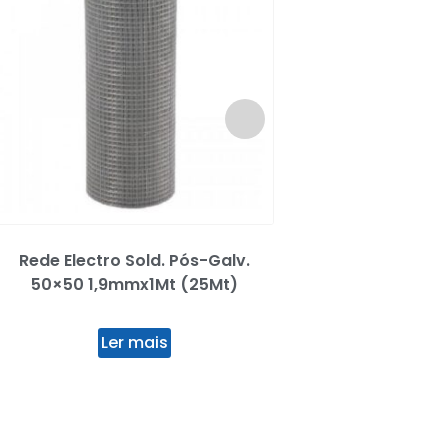
Rede Electro Sold. Pós-Galv.
Arame Plastifi
50×50 1,9mmx1Mt (25Mt)
Bricola
Ler mais
Ler mai