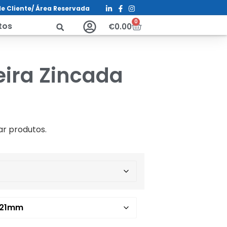
e Cliente/ Á
rea Reservada
0
tos
€
0.00
eira Zincada
s
ar produtos.