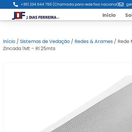
+351 234 644 755 (Chamada para rede fixa nacional)
ger
Início
So
Início
/
Sistemas de Vedação
/
Redes & Arames
/ Rede 
Zincada 1Mt – Rl 25mts