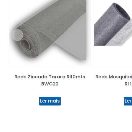
Rede Zincada Tarara Rl10mts
Rede Mosquitei
BWG22
Rl 
Ler mais
Ler