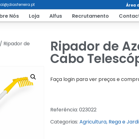
al@jdiasferreira.pt
Área d
bre Nós
Loja
Alfus
Recrutamento
Contac
Ripador de Az
/ Ripador de
Cabo Telescóp
Faça login para ver preços e compr
Referência:
023022
Categorias:
Agricultura, Rega e Jard