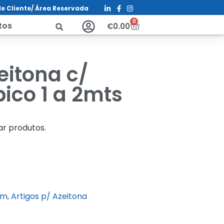
e Cliente/ Á
rea Reservada
0
tos
€
0.00
eitona c/
ico 1 a 2mts
ar produtos.
im
,
Artigos p/ Azeitona