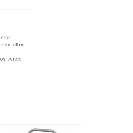
amos.
ramos altos
os, sendo