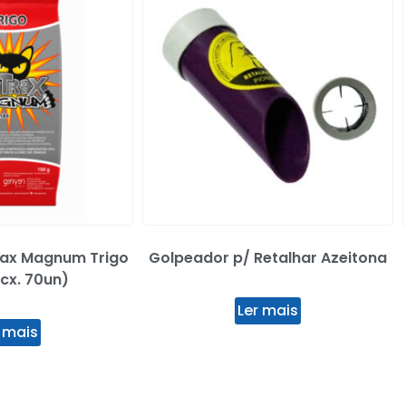
rax Magnum Trigo
Golpeador p/ Retalhar Azeitona
cx. 70un)
Ler mais
 mais