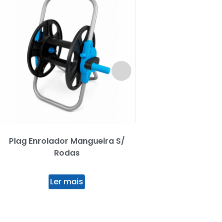
Plag Enrolador Mangueira S/
Twist Varejador c/ 
Rodas
Ler mai
Ler mais