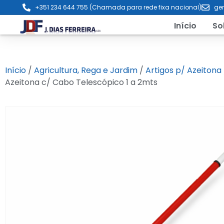
+351 234 644 755 (Chamada para rede fixa nacional)
ger
Início
So
Início
/
Agricultura, Rega e Jardim
/
Artigos p/ Azeitona
Azeitona c/ Cabo Telescópico 1 a 2mts