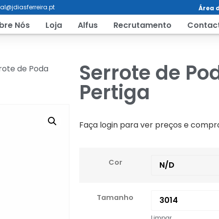
al@jdiasferreira.pt
Área d
bre Nós
Loja
Alfus
Recrutamento
Contac
Serrote de Po
rote de Poda
Pertiga
Faça login para ver preços e compr
Cor
Tamanho
Limpar