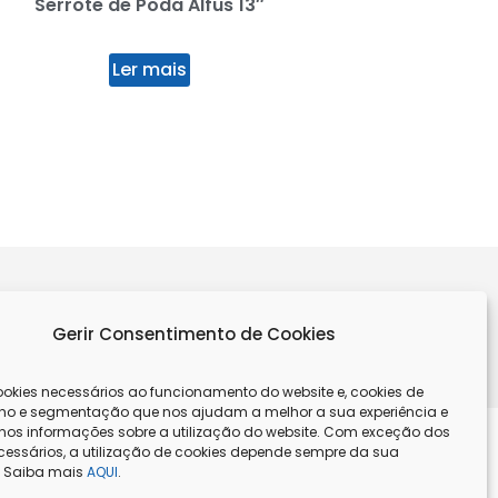
Serrote de Poda Alfus 13″
Plag Aspersor 3 Br
Redon
Ler mais
Ler mai
Gerir Consentimento de Cookies
REVER
kies necessários ao funcionamento do website e, cookies de
o e segmentação que nos ajudam a melhor a sua experiência e
os informações sobre a utilização do website. Com exceção dos
cessários, a utilização de cookies depende sempre da sua
. Saiba mais
AQUI
.