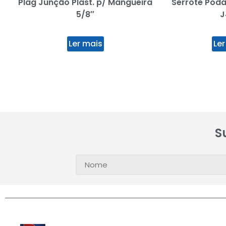
Plag Junção Plást. p/ Mangueira
Serrote Poda
5/8″
J
Ler mais
Ler
S