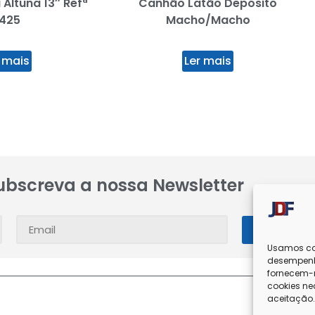
 Altuna 13″ Refª
Canhão Latão Depósito
425
Macho/Macho
 mais
Ler mais
ubscreva a nossa Newsletter
SUBSC
Usamos coo
desempenh
fornecem-n
cookies ne
aceitação