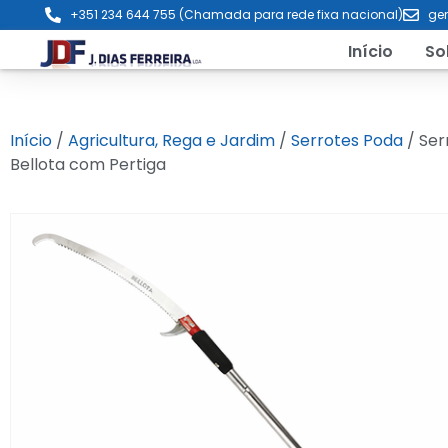
+351 234 644 755 (Chamada para rede fixa nacional)
ger
Início
So
Início
/
Agricultura, Rega e Jardim
/
Serrotes Poda
/ Ser
Bellota com Pertiga