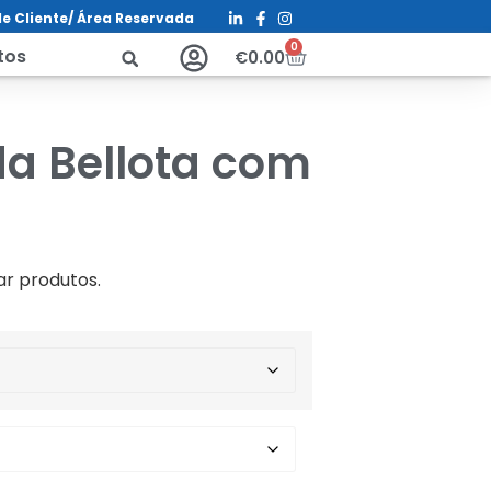
e Cliente/ Á
rea Reservada
0
tos
€
0.00
da Bellota com
ar produtos.