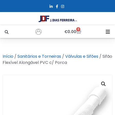
0
€
0.00
Início
Início
/
Sanitários e Torneiras
/
Válvulas e Sifões
/ Sifão
Sobre Nós
Flexível Alongável PVC c/ Porca
Loja
Alfus
Recrutamento
Contactos