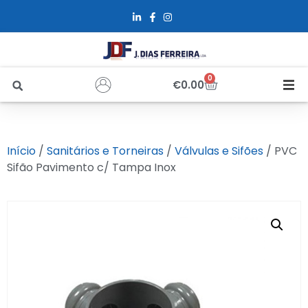
0
€
0.00
Início
Início
/
Sanitários e Torneiras
/
Válvulas e Sifões
/ PVC
Sobre Nós
Sifão Pavimento c/ Tampa Inox
Loja
Alfus
Recrutamento
Contactos