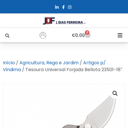
0
€
0.00
Início
Início
/
Agricultura, Rega e Jardim
/
Artigos p/
Sobre Nós
Vindima
/ Tesoura Universal Forjada Bellota 23501-18″
Loja
Alfus
Recrutamento
Contactos