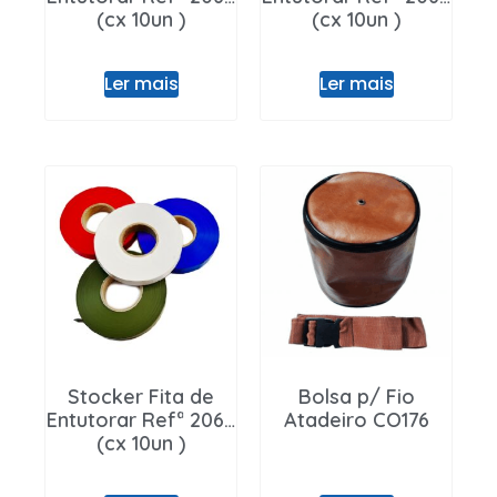
(cx 10un )
(cx 10un )
Ler mais
Ler mais
Stocker Fita de
Bolsa p/ Fio
Entutorar Refª 2064
Atadeiro CO176
(cx 10un )