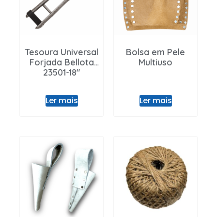
Entrar / Registar
Tesoura Universal
Bolsa em Pele
Forjada Bellota
Multiuso
23501-18″
Ler mais
Ler mais