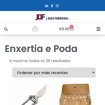
0
€
0.00
Início
Enxertia e Poda
Sobre Nós
A mostrar todos os 26 resultados
Loja
Alfus
Recrutamento
Contactos