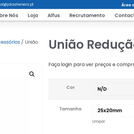
al@jdiasferreira.pt
Área d
bre Nós
Loja
Alfus
Recrutamento
Contac
União Reduçã
essórios
/ União
Faça login para ver preços e compr
Cor
Tamanho
Limpar