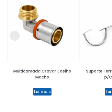
Multicamada Cravar Joelho
Suporte Ferr
Macho
p/C
Ler mais
Ler