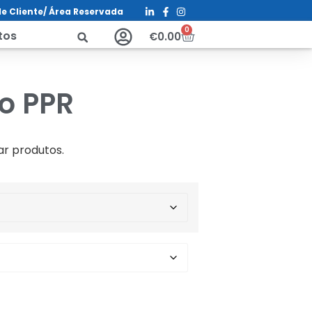
e Cliente/ Á
rea Reservada
0
tos
€
0.00
o PPR
ar produtos.