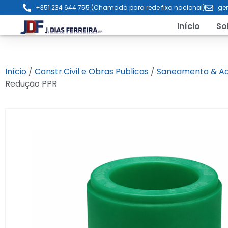
+351 234 644 755 (Chamada para rede fixa nacional)
ger
Início
So
Início
/
Constr.Civil e Obras Publicas
/
Saneamento & Ac
Redução PPR