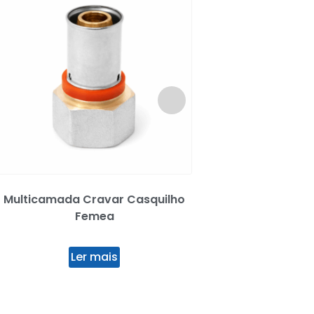
Multicamada Cravar Casquilho
Suporte p/Caleir
Femea
Telha Ferro 
Ler mais
Ler mai